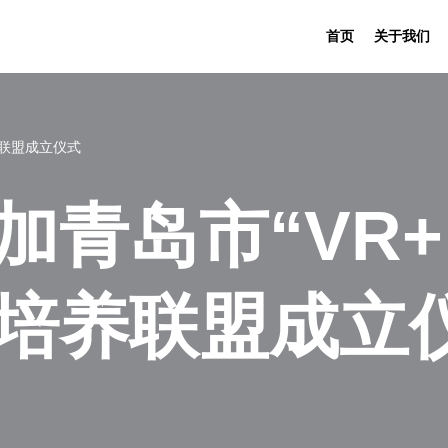
首页
关于我们
养联盟成立仪式
加青岛市“VR+
培养联盟成立