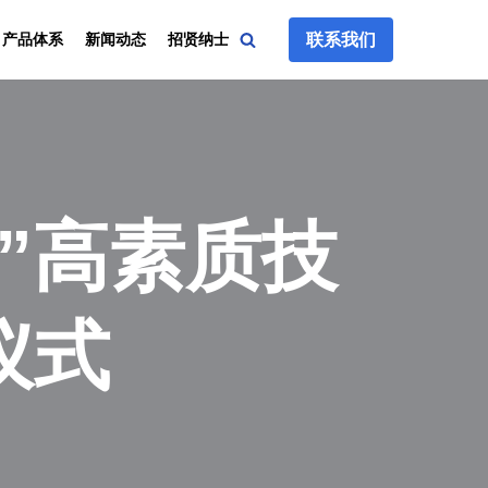
联系我们
产品体系
新闻动态
招贤纳士
”高素质技
仪式