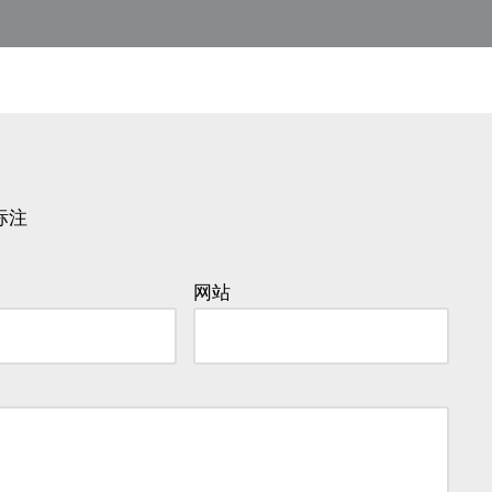
标注
网站