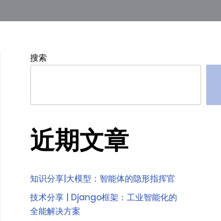
搜索
近期文章
知识分享|大模型：智能体的隐形指挥官
技术分享 | Django框架：工业智能化的
全能解决方案