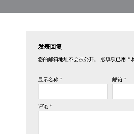
发表回复
您的邮箱地址不会被公开。
必填项已用
*
显示名称
*
邮箱
*
评论
*