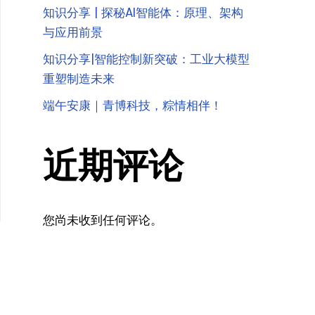
知识分享 | 探秘AI智能体：原理、架构
与应用前景
知识分享|智能控制新突破：工业大模型
重塑制造未来
端午安康｜青博科技，粽情相伴！
近期评论
您尚未收到任何评论。