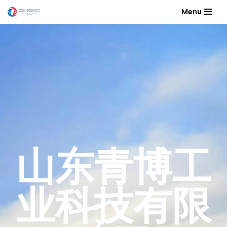
Menu
跳
至
正
文
山东青博工
业科技有限