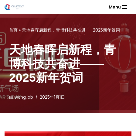
Menu
跳
至
首页
»
天地春晖启新程，青博科技共奋进——2025新年贺词
正
文
天地春晖启新程，青
博科技共奋进——
2025新年贺词
由
wang.lab
2025年1月1日