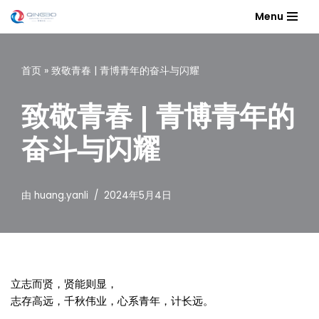
Menu
跳
至
首页
»
致敬青春 | 青博青年的奋斗与闪耀
正
文
致敬青春 | 青博青年的
奋斗与闪耀
由
huang.yanli
2024年5月4日
立志而贤，贤能则显，
志存高远，千秋伟业，心系青年，计长远。