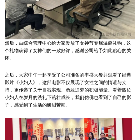
然后，由综合管理中心给大家发放了女神节专属温馨礼物，这
个礼物获得了女神们的一致好评，感谢公司给予如此贴心的关
怀。
之后，大家中午一起享受了公司准备的丰盛大餐并观看了经典
影片《小妇人》，这部电影不仅展现了女性之间的情谊与支
持，更传递了关于自我实现、勇敢追梦的积极能量。看着四位
小妇人在岁月的洗礼下茁壮成长，我们仿佛也看到了自己的影
子，感受到了生活的酸甜苦辣。