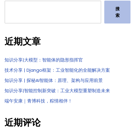
搜
索
近期文章
知识分享|大模型：智能体的隐形指挥官
技术分享 | Django框架：工业智能化的全能解决方案
知识分享 | 探秘AI智能体：原理、架构与应用前景
知识分享|智能控制新突破：工业大模型重塑制造未来
端午安康｜青博科技，粽情相伴！
近期评论