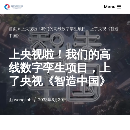
Menu
跳
至
首页
»
上央视啦！我们的高线数字孪生项目，上了央视《智造
正
中国》
文
上央视啦！我们的高
线数字孪生项目，上
了央视《智造中国》
由
wang.lab
2023年8月30日