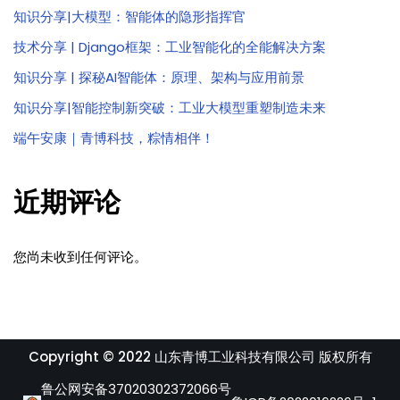
知识分享|大模型：智能体的隐形指挥官
技术分享 | Django框架：工业智能化的全能解决方案
知识分享 | 探秘AI智能体：原理、架构与应用前景
知识分享|智能控制新突破：工业大模型重塑制造未来
端午安康｜青博科技，粽情相伴！
近期评论
您尚未收到任何评论。
Copyright © 2022 山东青博工业科技有限公司 版权所有
鲁公网安备37020302372066号