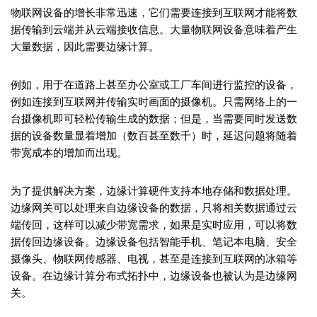
物联网设备的增长非常迅速，它们需要连接到互联网才能将数
据传输到云端并从云端接收信息。大量物联网设备意味着产生
大量数据，因此需要边缘计算。
例如，用于在道路上甚至办公室或工厂车间进行监控的设备，
例如连接到互联网并传输实时画面的摄像机。只需网络上的一
台摄像机即可轻松传输生成的数据；但是，当需要同时发送数
据的设备数量显着增加（数百甚至数千）时，延迟问题将随着
带宽成本的增加而出现。
为了提供解决方案，边缘计算硬件支持本地存储和数据处理。
边缘网关可以处理来自边缘设备的数据，只将相关数据通过云
端传回，这样可以减少带宽需求，如果是实时应用，可以将数
据传回边缘设备。边缘设备包括智能手机、笔记本电脑、安全
摄像头、物联网传感器、电视，甚至是连接到互联网的冰箱等
设备。在边缘计算分布式拓扑中，边缘设备也被认为是边缘网
关。