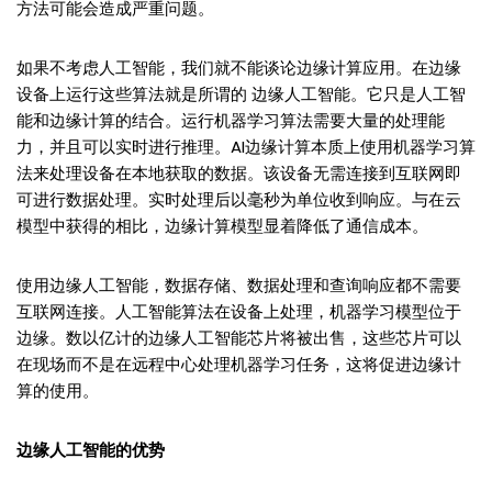
方法可能会造成严重问题。
如果不考虑人工智能，我们就不能谈论边缘计算应用。在边缘
设备上运行这些算法就是所谓的 边缘人工智能。它只是人工智
能和边缘计算的结合。运行机器学习算法需要大量的处理能
力，并且可以实时进行推理。AI边缘计算本质上使用机器学习算
法来处理设备在本地获取的数据。该设备无需连接到互联网即
可进行数据处理。实时处理后以毫秒为单位收到响应。与在云
模型中获得的相比，边缘计算模型显着降低了通信成本。
使用边缘人工智能，数据存储、数据处理和查询响应都不需要
互联网连接。人工智能算法在设备上处理，机器学习模型位于
边缘。数以亿计的边缘人工智能芯片将被出售，这些芯片可以
在现场而不是在远程中心处理机器学习任务，这将促进边缘计
算的使用。
边缘人工智能的优势