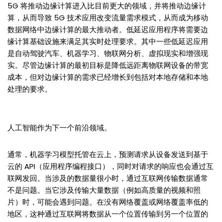
5G 将推动边缘计算进入比目前更大的领域，并将推动边缘计
算，从而导致 5G 技术应用改变流量需求模式，从而成为移动
数据网络中边缘计算的最大推动者。低延迟应用程序将需要边
缘计算基础设施来满足其实时处理要求。其中一些低延迟应用
是自动驾驶汽车、机器学习、物联网分析、虚拟现实和增强现
实。尽管边缘计算的最初目标是降低远距离物联网设备的带宽
成本，但对边缘计算的需求已经增长到包括对本地存储和本地
处理的要求。
人工智能作为下一个前沿领域。
通常，机器学习模型托管在云上，预测请求从设备发送到基于
云的 API（应用程序编程接口），同时对请求的响应也会通过互
联网发回。当涉及的数据量很小时，通过互联网传输数据通常
不是问题。当它涉及传输大量数据（例如高质量的视频和照
片）时，可能会遇到问题。在没有网络覆盖或网络覆盖率低的
地区，这种通过互联网将数据从一个位置传输到另一个位置的