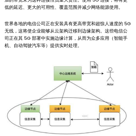
低的延迟、更大的可用性、覆盖范围并减少网络能源使用。
世界各地的电信公司正在安装具有更高带宽和超惊人速度的 5G
无线，这将使企业能够从云架构迁移到边缘架构。这些电信公
司正在其 5G 部署中实施边缘计算，从而为众多应用（智能手
机、自动驾驶汽车等）提供实时处理。