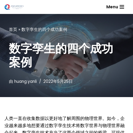
Menu
跳
至
首页
»
数字孪生的四个成功案例
正
文
数字孪生的四个成功
案例
由
huang.yanli
2022年5月25日
人类一直在收集数据以更好地了解周围的物理世界。如今，企
业越来越多地想要通过数字孪生技术将数字世界与物理世界融
合起来。数字孪生技术充当了这两个领域之间的桥梁，可提供